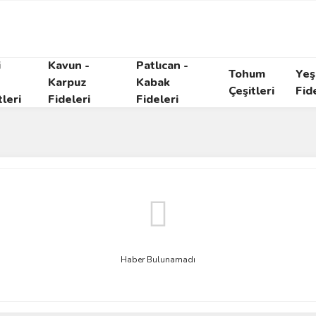
i
Kavun -
Patlıcan -
Tohum
Yeşi
Karpuz
Kabak
Çeşitleri
Fid
tleri
Fideleri
Fideleri
Haber Bulunamadı