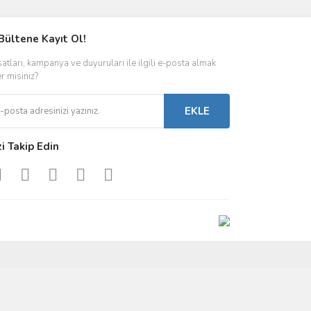
Bültene Kayıt Ol!
satları, kampanya ve duyuruları ile ilgili e-posta almak
er misiniz?
EKLE
zi Takip Edin