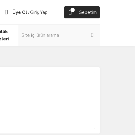
Üye Ol
Giriş Yap
Sepetim
/
llik
eleri