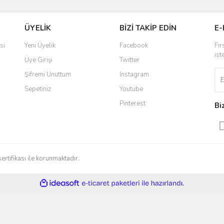
ÜYELİK
BİZİ TAKİP EDİN
E-
si
Yeni Üyelik
Facebook
Fır
ist
Üye Girişi
Twitter
Şifremi Unuttum
Instagram
Sepetiniz
Youtube
Pinterest
Bi
sertifikası ile korunmaktadır.
ile
ideasoft
e-
hazırlandı.
ticaret
paketleri