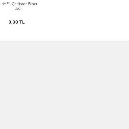
ide F1 Çarliston Biber
İncele
Fidesi
Stokta Yok
0,00 TL