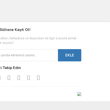
Bültene Kayıt Ol!
satları, kampanya ve duyuruları ile ilgili e-posta almak
er misiniz?
EKLE
zi Takip Edin