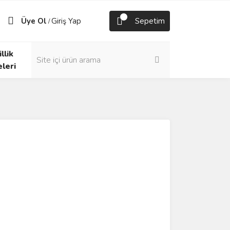
Üye Ol
Giriş Yap
Sepetim
/
llik
eleri