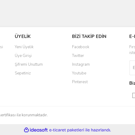
ÜYELİK
BİZİ TAKİP EDİN
E-
si
Yeni Üyelik
Facebook
Fır
ist
Üye Girişi
Twitter
Şifremi Unuttum
Instagram
Sepetiniz
Youtube
Pinterest
Bi
sertifikası ile korunmaktadır.
ile
ideasoft
e-