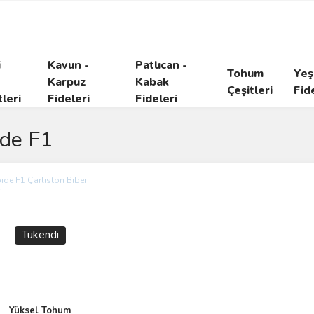
i
Kavun -
Patlıcan -
Tohum
Yeşi
Karpuz
Kabak
Çeşitleri
Fid
tleri
Fideleri
Fideleri
de F1
Tükendi
Yüksel Tohum