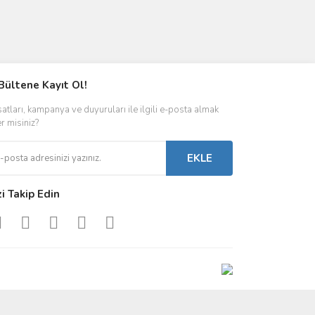
Bültene Kayıt Ol!
satları, kampanya ve duyuruları ile ilgili e-posta almak
er misiniz?
EKLE
zi Takip Edin