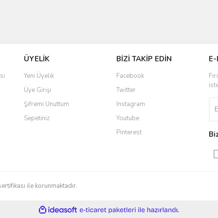
ÜYELİK
BİZİ TAKİP EDİN
E-
si
Yeni Üyelik
Facebook
Fır
ist
Üye Girişi
Twitter
Şifremi Unuttum
Instagram
Sepetiniz
Youtube
Pinterest
Bi
sertifikası ile korunmaktadır.
ile
ideasoft
e-