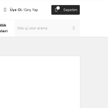
Üye Ol
Giriş Yap
Sepetim
/
llik
eleri