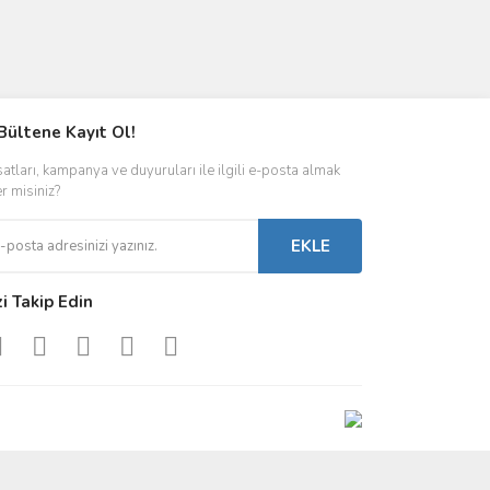
Bültene Kayıt Ol!
satları, kampanya ve duyuruları ile ilgili e-posta almak
er misiniz?
EKLE
zi Takip Edin