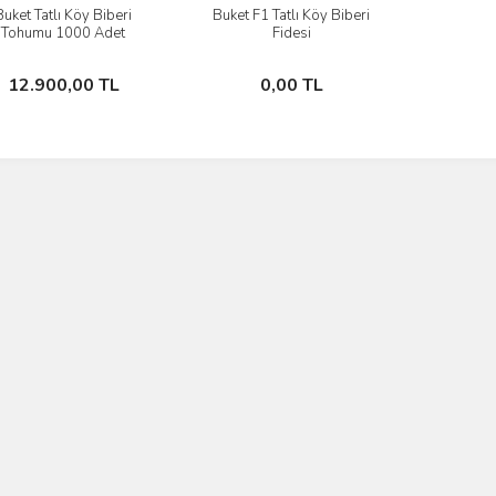
Buket Tatlı Köy Biberi
Buket F1 Tatlı Köy Biberi
İncele
İncele
Tohumu 1000 Adet
Fidesi
Stokta Yok
Stokta Yok
12.900,00 TL
0,00 TL