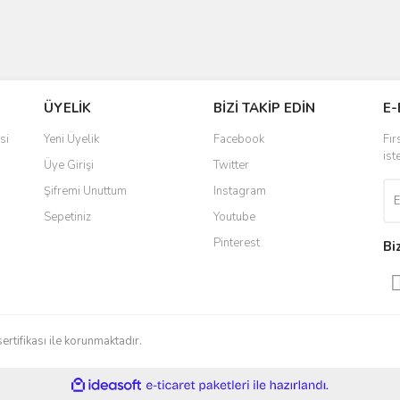
ÜYELİK
BİZİ TAKİP EDİN
E-
si
Yeni Üyelik
Facebook
Fır
ist
Üye Girişi
Twitter
Şifremi Unuttum
Instagram
Sepetiniz
Youtube
Pinterest
Bi
sertifikası ile korunmaktadır.
ile
ideasoft
e-