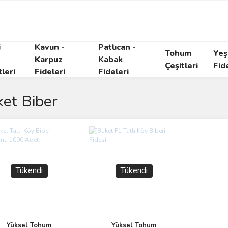
i
Kavun -
Patlıcan -
Tohum
Yeşi
Karpuz
Kabak
Çeşitleri
Fid
tleri
Fideleri
Fideleri
et Biber
Tükendi
Tükendi
Yüksel Tohum
Yüksel Tohum