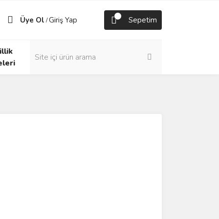
Üye Ol
Giriş Yap
Sepetim
/
llik
eleri