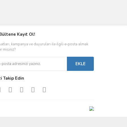
Bültene Kayıt Ol!
satları, kampanya ve duyuruları ile ilgili e-posta almak
er misiniz?
EKLE
zi Takip Edin