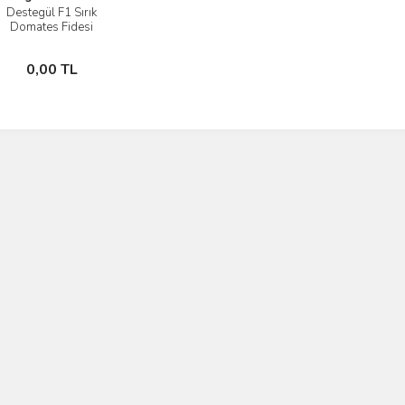
Destegül F1 Sırık
İncele
Domates Fidesi
Stokta Yok
0,00 TL