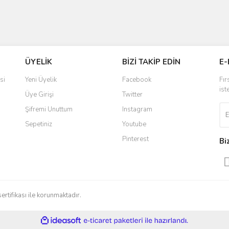
ÜYELİK
BİZİ TAKİP EDİN
E-
si
Yeni Üyelik
Facebook
Fır
ist
Üye Girişi
Twitter
Şifremi Unuttum
Instagram
Sepetiniz
Youtube
Pinterest
Bi
sertifikası ile korunmaktadır.
ile
ideasoft
e-