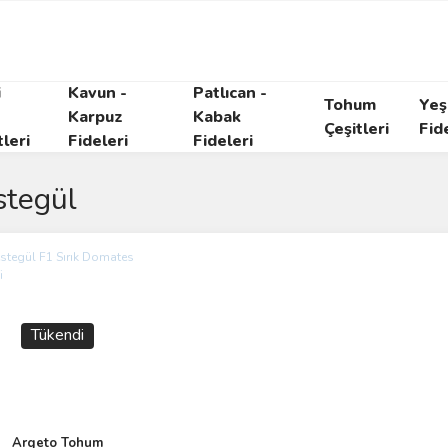
i
Kavun -
Patlıcan -
Tohum
Yeşi
Karpuz
Kabak
Çeşitleri
Fid
tleri
Fideleri
Fideleri
stegül
Tükendi
Argeto Tohum