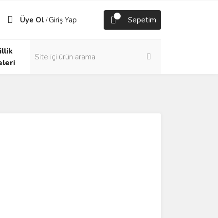
Üye Ol
Giriş Yap
Sepetim
/
llik
eleri