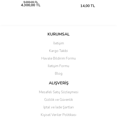
5.000,00 TL
4.300,00 TL
14,00 TL
KURUMSAL
İletişim
Kargo Takibi
Havale Bildirim Formu
İletişim Formu
Blog
ALIŞVERİŞ
Mesafeli Satış Sözleşmesi
Gizlilik ve Güvenlik
İptal ve İade Şartları
Kişisel Veriler Politikası