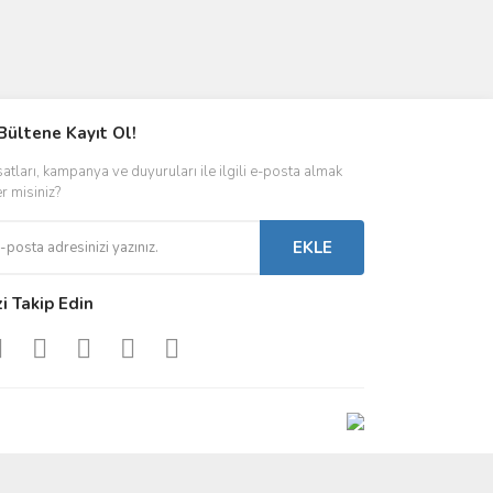
Bültene Kayıt Ol!
satları, kampanya ve duyuruları ile ilgili e-posta almak
er misiniz?
EKLE
zi Takip Edin