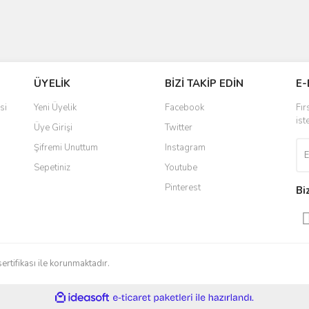
ÜYELİK
BİZİ TAKİP EDİN
E-
si
Yeni Üyelik
Facebook
Fır
ist
Üye Girişi
Twitter
Şifremi Unuttum
Instagram
Sepetiniz
Youtube
Pinterest
Bi
sertifikası ile korunmaktadır.
ile
ideasoft
e-