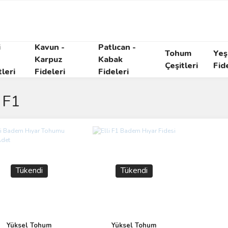
i
Kavun -
Patlıcan -
Tohum
Yeşi
Karpuz
Kabak
Çeşitleri
Fid
tleri
Fideleri
Fideleri
i F1
Tükendi
Tükendi
Yüksel Tohum
Yüksel Tohum