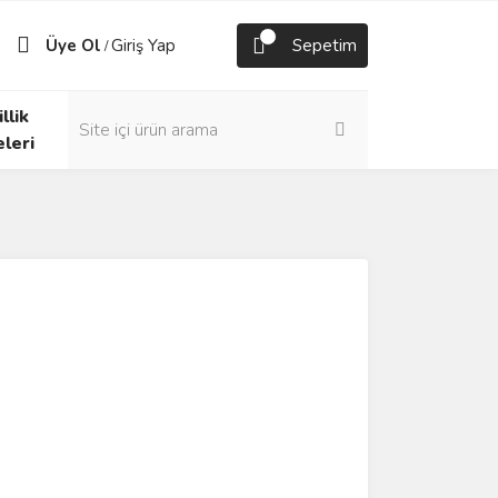
Üye Ol
Giriş Yap
Sepetim
/
llik
eleri