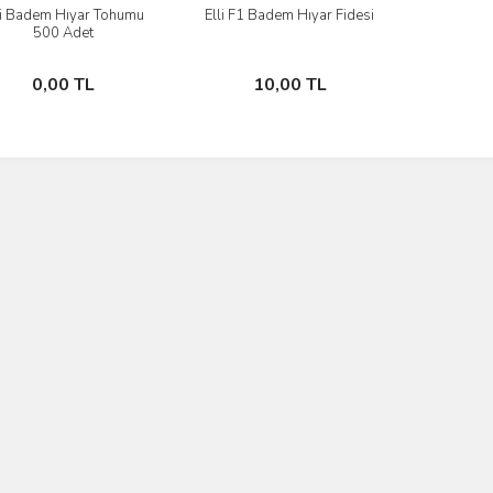
li Badem Hıyar Tohumu
Elli F1 Badem Hıyar Fidesi
İncele
İncele
500 Adet
Stokta Yok
Stokta Yok
0,00 TL
10,00 TL