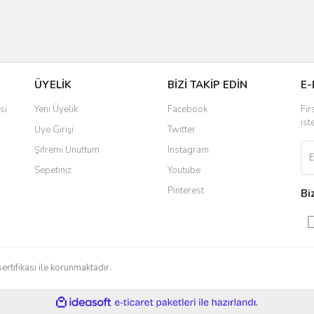
ÜYELİK
BİZİ TAKİP EDİN
E-
si
Yeni Üyelik
Facebook
Fır
ist
Üye Girişi
Twitter
Şifremi Unuttum
Instagram
Sepetiniz
Youtube
Pinterest
Bi
sertifikası ile korunmaktadır.
ile
ideasoft
e-