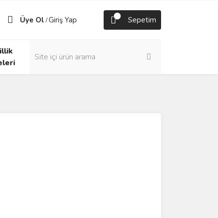
Üye Ol
Giriş Yap
Sepetim
/
llik
eleri