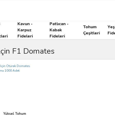
i
Kavun -
Patlıcan -
Tohum
Yeşi
Karpuz
Kabak
Çeşitleri
Fid
tleri
Fideleri
Fideleri
çin F1 Domates
Yüksel Tohum