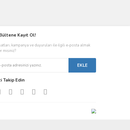
Bültene Kayıt Ol!
satları, kampanya ve duyuruları ile ilgili e-posta almak
er misiniz?
EKLE
zi Takip Edin