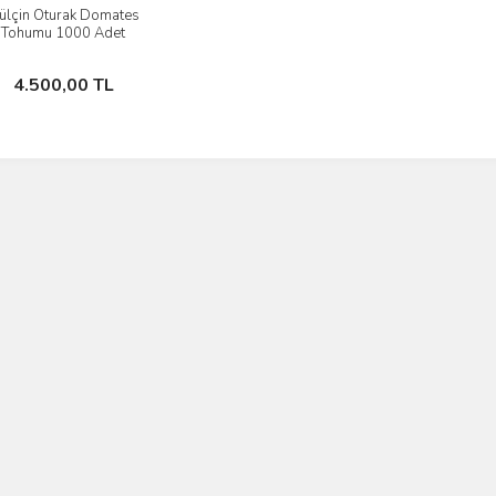
ülçin Oturak Domates
İncele
Tohumu 1000 Adet
Sepete Ekle
4.500,00 TL