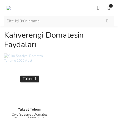
Kahverengi Domatesin
Faydaları
Tükendi
Yüksel Tohum
Çiko Spesiyal Domates