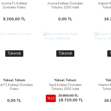
Aroma F1 Kokteyl
Aroma Kokteyl Domates
Kaplan 
İncele
İncele
Domates Fidesi
Tohumu 1000 Adet
Tohu
Stokta Yok
Stokta Yok
9.300,00 TL
0,00 TL
16.
Tükendi
Tükendi
Yüksel Tohum
Yüksel Tohum
Yük
yit F1 Kokteyl Domates
Seyit Kokteyl Domates
Vitamin 
İncele
İncele
Fidesi
Tohumu 1000 Adet
Tohu
20.800,00 TL
Stokta Yok
%10
Stokta Yok
18.720,00 TL
0,00 TL
16.