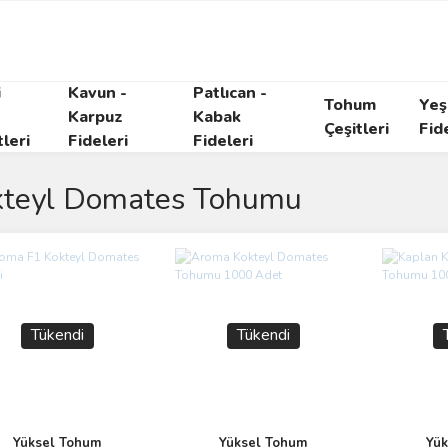
i
Kavun -
Patlıcan -
Tohum
Yeşi
Karpuz
Kabak
Çeşitleri
Fid
tleri
Fideleri
Fideleri
kteyl Domates Tohumu
Tükendi
Tükendi
Yüksel Tohum
Yüksel Tohum
Yük