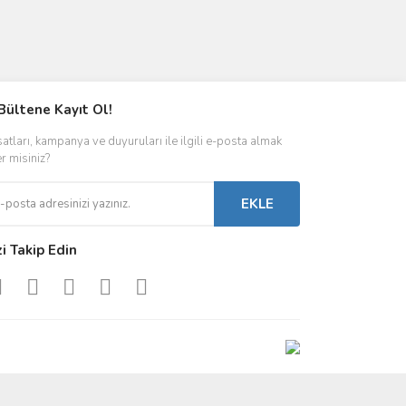
Bültene Kayıt Ol!
satları, kampanya ve duyuruları ile ilgili e-posta almak
er misiniz?
EKLE
zi Takip Edin