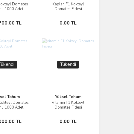
Kokteyl Domates
Kaplan F1 Kokteyl
İncele
İncele
mu 1000 Adet
Domates Fidesi
Stokta Yok
Stokta Yok
700,00 TL
0,00 TL
Tükendi
Tükendi
sel Tohum
Yüksel Tohum
Kokteyl Domates
Vitamin F1 Kokteyl
İncele
İncele
mu 1000 Adet
Domates Fidesi
Stokta Yok
Stokta Yok
000,00 TL
0,00 TL