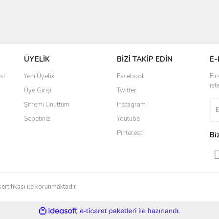
ÜYELİK
BİZİ TAKİP EDİN
E-
si
Yeni Üyelik
Facebook
Fır
ist
Üye Girişi
Twitter
Şifremi Unuttum
Instagram
Sepetiniz
Youtube
Pinterest
Bi
sertifikası ile korunmaktadır.
ile
ideasoft
e-