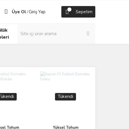
Üye Ol
Giriş Yap
Sepetim
/
llik
eleri
Tükendi
Tükendi
sel Tohum
Yüksel Tohum