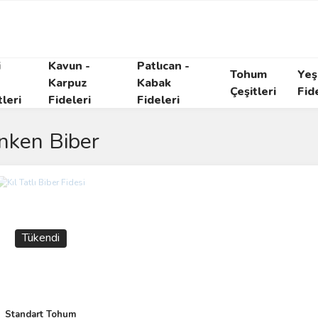
i
Kavun -
Patlıcan -
Tohum
Yeşi
Karpuz
Kabak
Çeşitleri
Fid
tleri
Fideleri
Fideleri
nken Biber
Tükendi
Standart Tohum