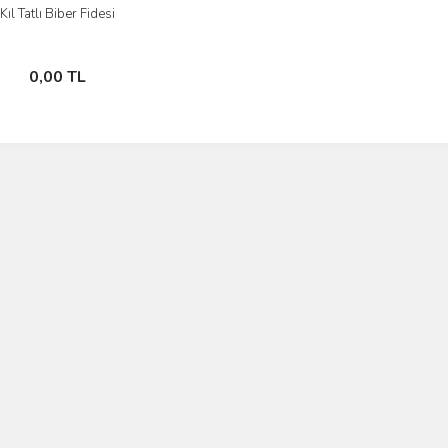
Kıl Tatlı Biber Fidesi
İncele
Stokta Yok
0,00 TL