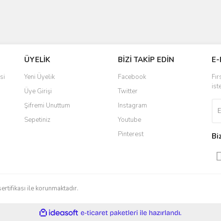
ÜYELİK
BİZİ TAKİP EDİN
E-
si
Yeni Üyelik
Facebook
Fır
ist
Üye Girişi
Twitter
Şifremi Unuttum
Instagram
Sepetiniz
Youtube
Pinterest
Bi
sertifikası ile korunmaktadır.
ile
ideasoft
e-