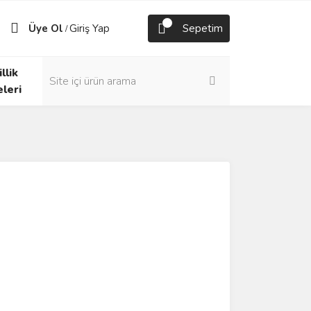
Üye Ol
Giriş Yap
Sepetim
/
llik
eleri