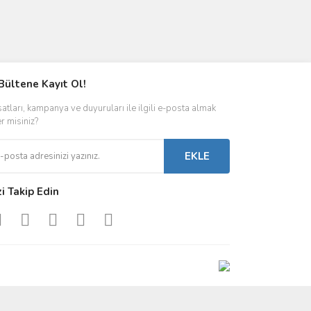
Bültene Kayıt Ol!
satları, kampanya ve duyuruları ile ilgili e-posta almak
er misiniz?
EKLE
zi Takip Edin