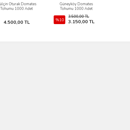
ülçin Oturak Domates
Güneyköy Domates
İncele
İncele
Tohumu 1000 Adet
Tohumu 1000 Adet
3.500,00 TL
Sepete Ekle
%10
Stokta Yok
3.150,00 TL
4.500,00 TL