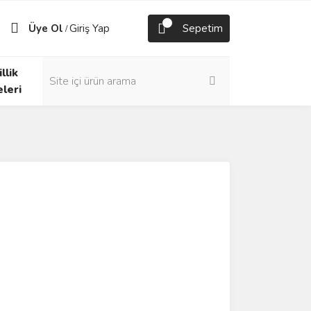
Üye Ol
Giriş Yap
Sepetim
/
llik
eleri