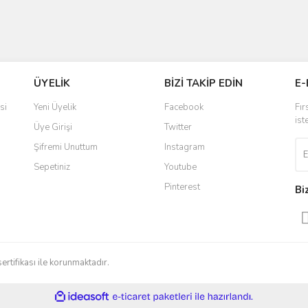
ÜYELİK
BİZİ TAKİP EDİN
E-
si
Yeni Üyelik
Facebook
Fır
ist
Üye Girişi
Twitter
Şifremi Unuttum
Instagram
Sepetiniz
Youtube
Pinterest
Bi
sertifikası ile korunmaktadır.
ile
ideasoft
e-