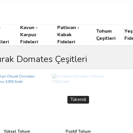
i
Kavun -
Patlıcan -
Tohum
Yeşi
Karpuz
Kabak
Çeşitleri
Fid
tleri
Fideleri
Fideleri
rak Domates Çeşitleri
Tükendi
Yüksel Tohum
Pozitif Tohum