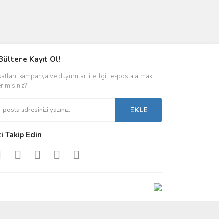
Bültene Kayıt Ol!
satları, kampanya ve duyuruları ile ilgili e-posta almak
er misiniz?
EKLE
zi Takip Edin