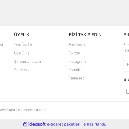
ÜYELİK
BİZİ TAKİP EDİN
E-
si
Yeni Üyelik
Facebook
Fır
ist
Üye Girişi
Twitter
Şifremi Unuttum
Instagram
Sepetiniz
Youtube
Pinterest
Bi
sertifikası ile korunmaktadır.
ile
ideasoft
e-