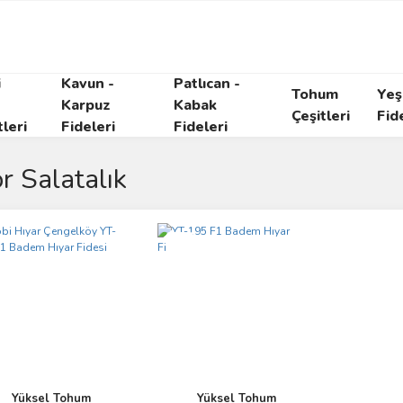
i
Kavun -
Patlıcan -
Tohum
Yeşi
Karpuz
Kabak
Çeşitleri
Fid
tleri
Fideleri
Fideleri
or Salatalık
Yeni
Yüksel Tohum
Yüksel Tohum