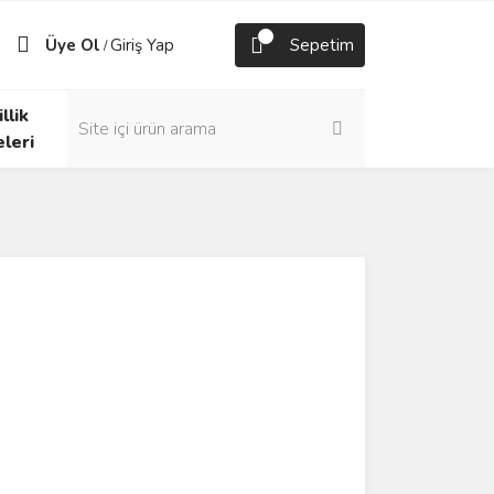
Üye Ol
Giriş Yap
Sepetim
/
llik
eleri