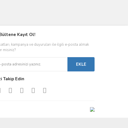
Bültene Kayıt Ol!
satları, kampanya ve duyuruları ile ilgili e-posta almak
er misiniz?
EKLE
zi Takip Edin