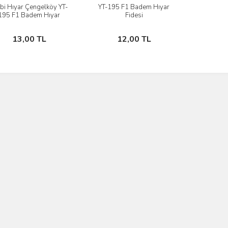
bi Hıyar Çengelköy YT-
YT-195 F1 Badem Hıyar
İncele
İncele
195 F1 Badem Hıyar
Fidesi
Fidesi
Sepete Ekle
Sepete Ekle
13,00 TL
12,00 TL