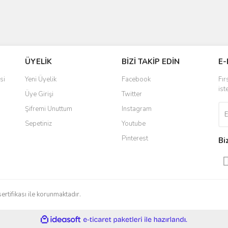
ÜYELİK
BİZİ TAKİP EDİN
E-
si
Yeni Üyelik
Facebook
Fır
ist
Üye Girişi
Twitter
Şifremi Unuttum
Instagram
Sepetiniz
Youtube
Pinterest
Bi
sertifikası ile korunmaktadır.
ile
ideasoft
e-