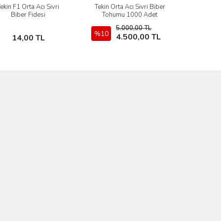
ekin F1 Orta Acı Sivri
Tekin Orta Acı Sivri Biber
İncele
İncele
Biber Fidesi
Tohumu 1000 Adet
5.000,00 TL
Sepete Ekle
%10
Sepete Ekle
4.500,00 TL
14,00 TL