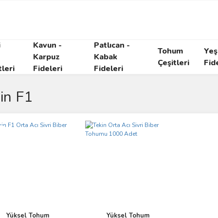
i
Kavun -
Patlıcan -
Tohum
Yeşi
Karpuz
Kabak
Çeşitleri
Fid
tleri
Fideleri
Fideleri
in F1
i
Yüksel Tohum
Yüksel Tohum