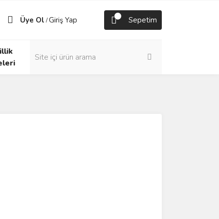
Üye Ol
Giriş Yap
Sepetim
/
llik
eleri