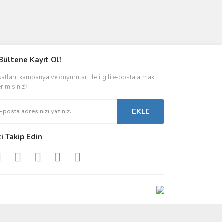
Bültene Kayıt Ol!
satları, kampanya ve duyuruları ile ilgili e-posta almak
er misiniz?
EKLE
zi Takip Edin