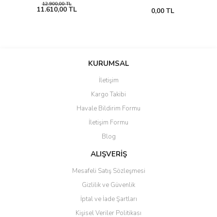
12.900,00 TL
11.610,00 TL
0,00 TL
KURUMSAL
İletişim
Kargo Takibi
Havale Bildirim Formu
İletişim Formu
Blog
ALIŞVERİŞ
Mesafeli Satış Sözleşmesi
Gizlilik ve Güvenlik
İptal ve İade Şartları
Kişisel Veriler Politikası