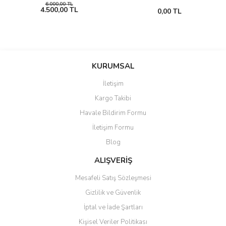
6.000,00 TL
4.500,00 TL
0,00 TL
KURUMSAL
İletişim
Kargo Takibi
Havale Bildirim Formu
İletişim Formu
Blog
ALIŞVERİŞ
Mesafeli Satış Sözleşmesi
Gizlilik ve Güvenlik
İptal ve İade Şartları
Kişisel Veriler Politikası