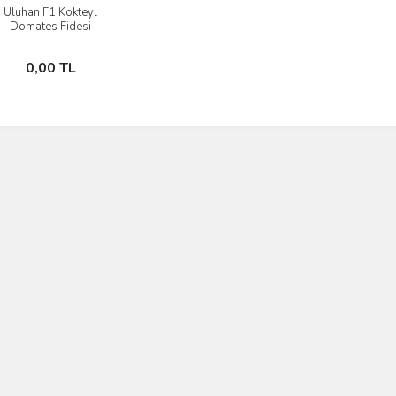
Uluhan F1 Kokteyl
İncele
Domates Fidesi
Stokta Yok
0,00 TL