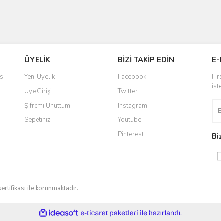
ÜYELİK
BİZİ TAKİP EDİN
E-
si
Yeni Üyelik
Facebook
Fır
ist
Üye Girişi
Twitter
Şifremi Unuttum
Instagram
Sepetiniz
Youtube
Pinterest
Bi
sertifikası ile korunmaktadır.
ile
ideasoft
e-