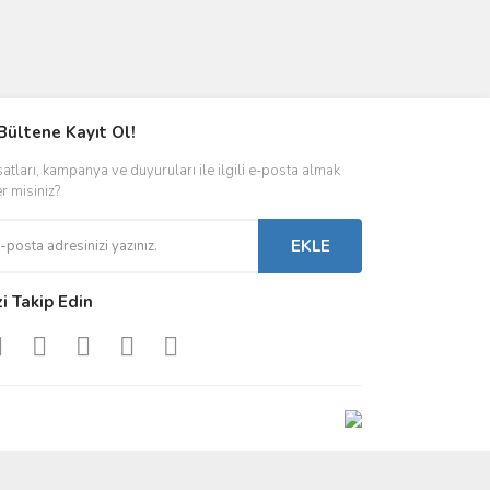
Bültene Kayıt Ol!
satları, kampanya ve duyuruları ile ilgili e-posta almak
er misiniz?
EKLE
zi Takip Edin