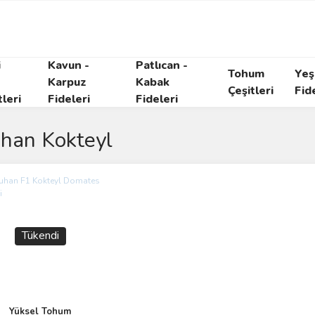
i
Kavun -
Patlıcan -
Tohum
Yeşi
Karpuz
Kabak
Çeşitleri
Fid
tleri
Fideleri
Fideleri
han Kokteyl
Tükendi
Yüksel Tohum