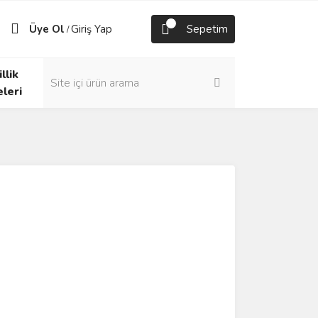
Üye Ol
Giriş Yap
Sepetim
/
llik
eleri