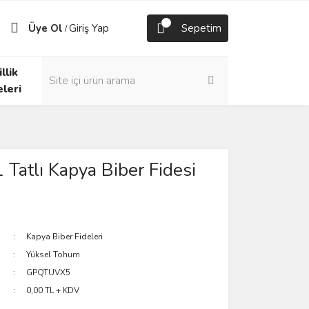
Üye Ol
Giriş Yap
Sepetim
/
llik
eleri
 Tatlı Kapya Biber Fidesi
Kapya Biber Fideleri
Yüksel Tohum
GPQTUVX5
0,00 TL + KDV