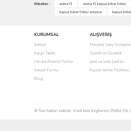
Etiketler :
arena f1
arena f1 kapya biber fidesi
kapya biber fidesi antalya
kapya biber
KURUMSAL
ALIŞVERİŞ
İletişim
Mesafeli Satış Sözleşme
Kargo Takibi
Gizlilik ve Güvenlik
Havale Bildirim Formu
İptal ve İade Şartları
İletişim Formu
Kişisel Veriler Politikası
Blog
© Tüm hakları saklıdır. Kredi kartı bilgileriniz 256bit SSL 