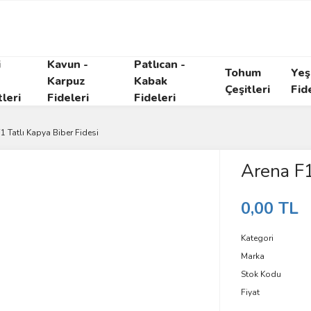
i
Kavun -
Patlıcan -
Tohum
Yeşi
Karpuz
Kabak
Çeşitleri
Fid
tleri
Fideleri
Fideleri
1 Tatlı Kapya Biber Fidesi
Arena F1
0,00 TL
Kategori
Marka
Stok Kodu
Fiyat