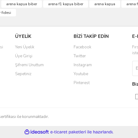
arena kapya biber
arena f1 kapya biber
arena kapya
arena 
 fidesi
ÜYELİK
BİZİ TAKİP EDİN
E-
si
Yeni Üyelik
Facebook
Fır
ist
Üye Girişi
Twitter
Şifremi Unuttum
Instagram
Sepetiniz
Youtube
Pinterest
Bi
sertifikası ile korunmaktadır.
ile
ideasoft
e-
hazırlandı.
ticaret