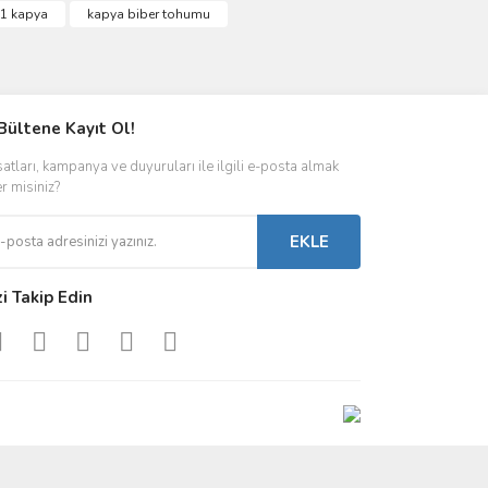
f1 kapya
kapya biber tohumu
Bültene Kayıt Ol!
satları, kampanya ve duyuruları ile ilgili e-posta almak
er misiniz?
EKLE
zi Takip Edin