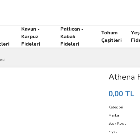
i
Kavun -
Patlıcan -
Tohum
Yeşi
Karpuz
Kabak
Çeşitleri
Fid
tleri
Fideleri
Fideleri
esi
Athena F
0,00 TL
Kategori
Marka
Stok Kodu
Fiyat