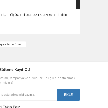
T İÇERİĞİ) ÜCRETİ OLARAK EKRANDA BELİRTİLİR.
apya biber fidesi
Bültene Kayıt Ol!
satları, kampanya ve duyuruları ile ilgili e-posta almak
er misiniz?
EKLE
zi Takip Edin