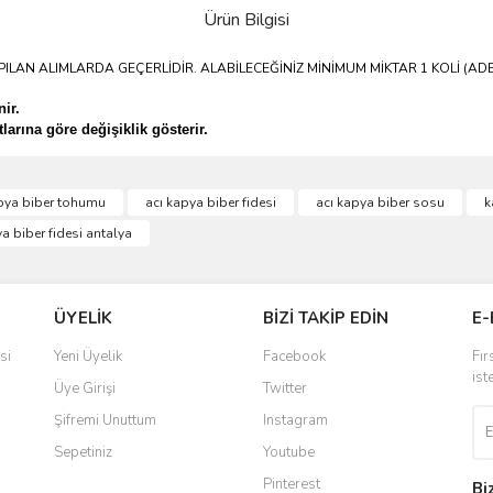
Ürün Bilgisi
PILAN ALIMLARDA GEÇERLİDİR. ALABİLECEĞİNİZ MİNİMUM MİKTAR 1 KOLİ (ADE
nir.
tlarına göre değişiklik gösterir.
pya biber tohumu
acı kapya biber fidesi
acı kapya biber sosu
k
a biber fidesi antalya
ÜYELİK
BİZİ TAKİP EDİN
E-
si
Yeni Üyelik
Facebook
Fır
ist
Üye Girişi
Twitter
Şifremi Unuttum
Instagram
Sepetiniz
Youtube
Pinterest
Bi