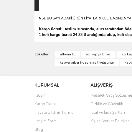
Not: BU SAYFADAKİ ÜRÜN FİYATLARI KOLİ BAZINDA YA
Kargo ücreti; teslim sırasında, alıcı tarafından öde
1 koli kargo ücreti 24-28 tl aralığında olup, koli eba
Etiketler :
athena f1
acı kapya biber
acı ka
kapya biber fidesi nasıl yetiştirilir
kapy
KURUMSAL
ALIŞVERİŞ
İletişim
Mesafeli Satış Sözleşme
Kargo Takibi
Gizlilik ve Güvenlik
Havale Bildirim Formu
İptal ve İade Şartları
İletişim Formu
Kişisel Veriler Politikası
Blog