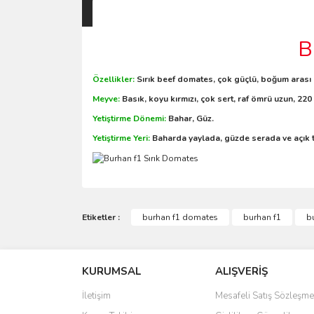
B
Özellikler:
Sırık beef domates, çok güçlü, boğum arası 
Meyve:
Basık, koyu kırmızı, çok sert, raf ömrü uzun, 220
Yetiştirme Dönemi:
Bahar, Güz.
Yetiştirme Yeri:
Baharda yaylada, güzde serada ve açık ta
Etiketler :
burhan f1 domates
burhan f1
b
KURUMSAL
ALIŞVERİŞ
İletişim
Mesafeli Satış Sözleşme