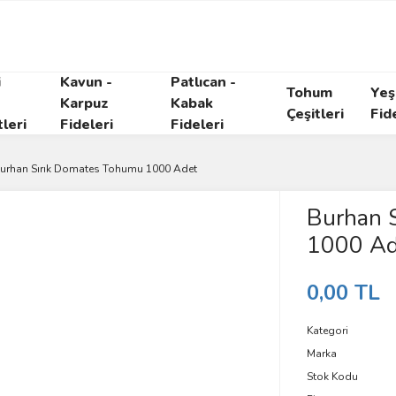
i
Kavun -
Patlıcan -
Tohum
Yeşi
Karpuz
Kabak
Çeşitleri
Fid
tleri
Fideleri
Fideleri
urhan Sırık Domates Tohumu 1000 Adet
Burhan 
1000 Ad
0,00 TL
Kategori
Marka
Stok Kodu