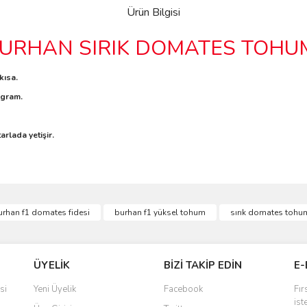
Ürün Bilgisi
URHAN SIRIK DOMATES TOHU
kısa.
 gram.
rlada yetişir.
urhan f1 domates fidesi
burhan f1 yüksel tohum
sırık domates tohu
ÜYELİK
BİZİ TAKİP EDİN
E-
si
Yeni Üyelik
Facebook
Fır
ist