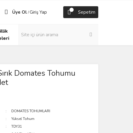
Üye Ol
Giriş Yap
Sepetim
/
llik
eleri
Sırık Domates Tohumu
et
DOMATES TOHUMLARI
Yüksel Tohum
TDY31