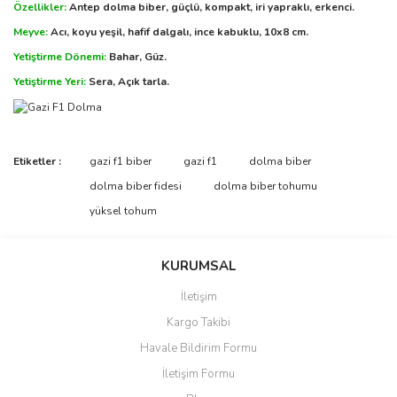
Özellikler:
Antep dolma biber, güçlü, kompakt, iri yapraklı, erkenci.
Meyve:
Acı, koyu yeşil, hafif dalgalı, ince kabuklu, 10x8 cm.
Yetiştirme Dönemi:
Bahar, Güz.
Yetiştirme Yeri:
Sera, Açık tarla.
Etiketler :
gazi f1 biber
gazi f1
dolma biber
dolma biber fidesi
dolma biber tohumu
yüksel tohum
KURUMSAL
İletişim
Kargo Takibi
Havale Bildirim Formu
İletişim Formu