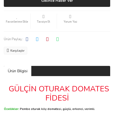
Gelince Haber Ver
Tavsiye Et
Yorum Yaz
Ürün Paylaş :
Karşılaştır
Ürün Bilgisi
GÜLÇİN OTURAK DOMATES
FİDESİ
Özellikler:
Pembe oturak köy domatesi, güçlü, erkenci, verimli.