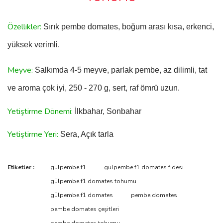
Özellikler:
Sırık pembe domates, boğum arası kısa, erkenci,
yüksek verimli.
Meyve:
Salkımda 4-5 meyve, parlak pembe, az dilimli, tat
ve aroma çok iyi, 250 - 270 g, sert, raf ömrü uzun.
Yetiştirme Dönemi:
İlkbahar, Sonbahar
Yetiştirme Yeri:
Sera, Açık tarla
Etiketler :
gülpembe f1
gülpembe f1 domates fidesi
gülpembe f1 domates tohumu
gülpembe f1 domates
pembe domates
pembe domates çeşitleri