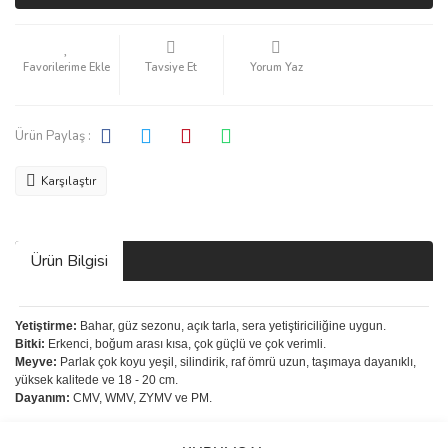
Tavsiye Et
Yorum Yaz
Ürün Paylaş :
Karşılaştır
Ürün Bilgisi
Yetiştirme:
Bahar, güz sezonu, açık tarla, sera yetiştiriciliğine uygun.
Bitki:
Erkenci, boğum arası kısa, çok güçlü ve çok verimli.
Meyve:
Parlak çok koyu yeşil, silindirik, raf ömrü uzun, taşımaya dayanıklı,
yüksek kalitede ve 18 - 20 cm.
Dayanım:
CMV, WMV, ZYMV ve PM.