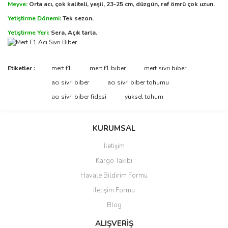
Meyve:
Orta acı, çok kaliteli, yeşil, 23-25 cm, düzgün, raf ömrü çok uzun.
Yetiştirme Dönemi:
Tek sezon.
Yetiştirme Yeri:
Sera, Açık tarla.
Etiketler :
mert f1
mert f1 biber
mert sivri biber
acı sivri biber
acı sivri biber tohumu
acı sivri biber fidesi
yüksel tohum
KURUMSAL
İletişim
Kargo Takibi
Havale Bildirim Formu
İletişim Formu
Blog
ALIŞVERİŞ