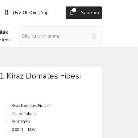
Üye Ol
Giriş Yap
Sepetim
/
llik
eleri
1 Kiraz Domates Fidesi
Kiraz Domates Fideleri
Yüksel Tohum
FLMTVY35
0,00 TL + KDV