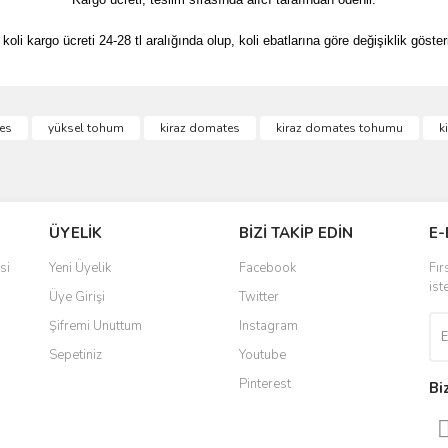
 koli kargo ücreti 24-28 tl aralığında olup, koli ebatlarına göre değişiklik gösteri
es
yüksel tohum
kiraz domates
kiraz domates tohumu
k
ÜYELİK
BİZİ TAKİP EDİN
E-
si
Yeni Üyelik
Facebook
Fır
ist
Üye Girişi
Twitter
Şifremi Unuttum
Instagram
Sepetiniz
Youtube
Pinterest
Bi