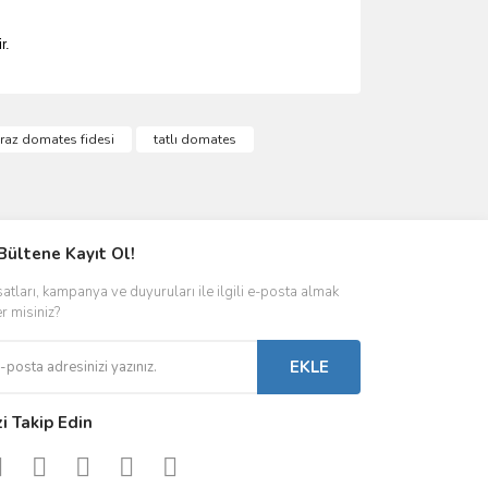
r.
iraz domates fidesi
tatlı domates
Bültene Kayıt Ol!
satları, kampanya ve duyuruları ile ilgili e-posta almak
er misiniz?
EKLE
zi Takip Edin