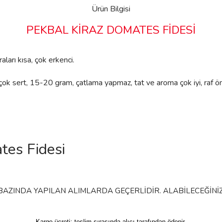
Ürün Bilgisi
PEKBAL KİRAZ DOMATES FİDESİ
ları kısa, çok erkenci.
çok sert, 15-20 gram, çatlama yapmaz, tat ve aroma çok iyi, raf ö
 BAZINDA YAPILAN ALIMLARDA GEÇERLİDİR. ALABİLECEĞİNİZ 
Kargo ücreti; teslim sırasında alıcı tarafından ödenir.