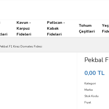
i
Kavun -
Patlıcan -
Tohum
Yeşi
Karpuz
Kabak
Çeşitleri
Fid
tleri
Fideleri
Fideleri
Pekbal F1 Kiraz Domates Fidesi
Pekbal F
0,00 TL
Kategori
Marka
Stok Kodu
Fiyat