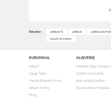
1
Etiketler :
pekbal f1
pekbal
pekbal domat
küçük domates
KURUMSAL
ALIŞVERİŞ
İletişim
Mesafeli Satış Sözleşme
Kargo Takibi
Gizlilik ve Güvenlik
Havale Bildirim Formu
İptal ve İade Şartları
İletişim Formu
Kişisel Veriler Politikası
Blog