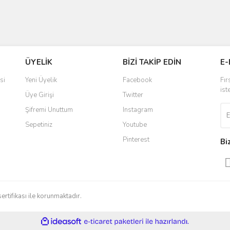
ÜYELİK
BİZİ TAKİP EDİN
E-
si
Yeni Üyelik
Facebook
Fır
ist
Üye Girişi
Twitter
Şifremi Unuttum
Instagram
Sepetiniz
Youtube
Pinterest
Bi
sertifikası ile korunmaktadır.
ile
ideasoft
e-