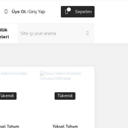
Üye Ol
Giriş Yap
Sepetim
/
llik
eleri
Tükendi
Tükendi
sel Tohum
Yüksel Tohum