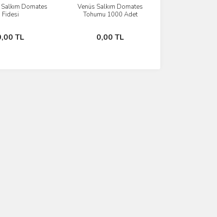
 Salkım Domates
Venüs Salkım Domates
İncele
İncele
Fidesi
Tohumu 1000 Adet
Stokta Yok
Stokta Yok
0,00 TL
0,00 TL