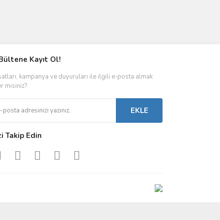
Bültene Kayıt Ol!
satları, kampanya ve duyuruları ile ilgili e-posta almak
er misiniz?
EKLE
zi Takip Edin