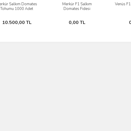
erkür Salkım Domates
Merkür F1 Salkım
Venüs F1
İncele
İncele
Tohumu 1000 Adet
Domates Fidesi
Sepete Ekle
Stokta Yok
10.500,00 TL
0,00 TL