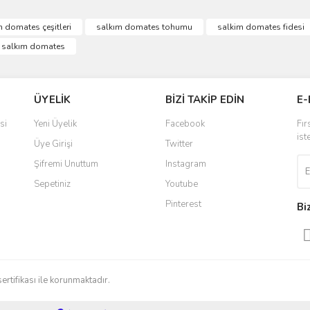
m domates çeşitleri
salkım domates tohumu
salkim domates fidesi
 salkım domates
ÜYELİK
BİZİ TAKİP EDİN
E-
si
Yeni Üyelik
Facebook
Fır
ist
Üye Girişi
Twitter
Şifremi Unuttum
Instagram
Sepetiniz
Youtube
Pinterest
Bi
sertifikası ile korunmaktadır.