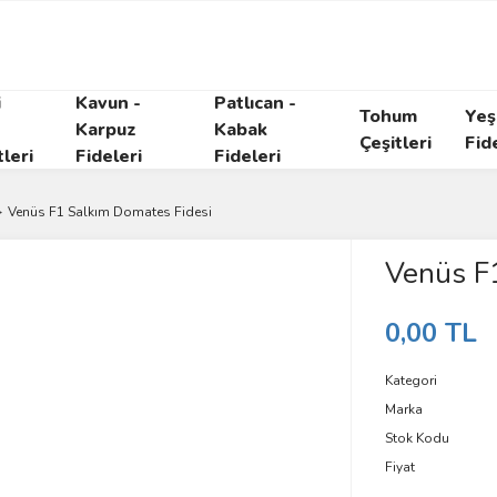
i
Kavun -
Patlıcan -
Tohum
Yeşi
Karpuz
Kabak
Çeşitleri
Fid
tleri
Fideleri
Fideleri
Venüs F1 Salkım Domates Fidesi
Venüs F
0,00 TL
Kategori
Marka
Stok Kodu
Fiyat