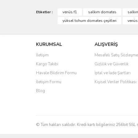
Etiketler :
venüs f1
salkım domates
salkı
yüksel tohum domates çeşitleri
venüs
KURUMSAL
ALIŞVERİŞ
İletişim
Mesafeli Satış Sözleşme
Kargo Takibi
Gizlilik ve Güvenlik
Havale Bildirim Formu
İptal ve İade Şartları
İletişim Formu
Kişisel Veriler Politikası
Blog
© Tüm hakları saklıdır. Kredi kartı bilgileriniz 256bit SSL 