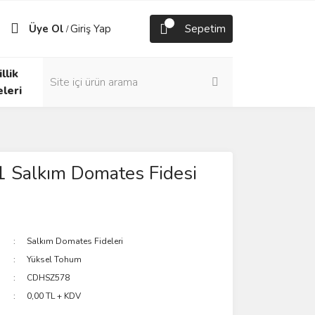
Üye Ol
Giriş Yap
Sepetim
/
llik
eleri
1 Salkım Domates Fidesi
Salkım Domates Fideleri
Yüksel Tohum
CDHSZ578
0,00 TL + KDV