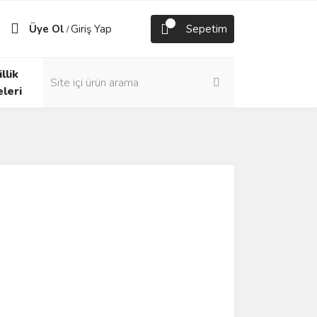
Üye Ol
Giriş Yap
Sepetim
/
llik
eleri