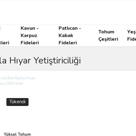
i
Kavun -
Patlıcan -
Tohum
Yeşi
Karpuz
Kabak
Çeşitleri
Fid
tleri
Fideleri
Fideleri
la Hıyar Yetiştiriciliği
Tükendi
Yüksel Tohum