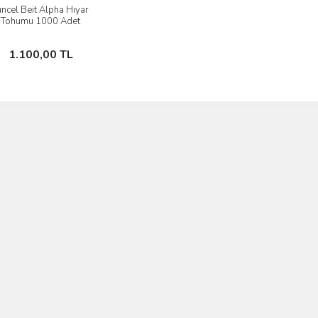
uncel Beit Alpha Hıyar
İncele
Tohumu 1000 Adet
Stokta Yok
1.100,00 TL