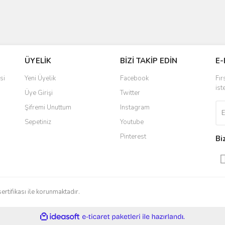
ÜYELİK
BİZİ TAKİP EDİN
E-
si
Yeni Üyelik
Facebook
Fır
ist
Üye Girişi
Twitter
Şifremi Unuttum
Instagram
Sepetiniz
Youtube
Pinterest
Bi
sertifikası ile korunmaktadır.
ile
ideasoft
e-