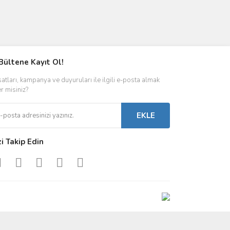
Bültene Kayıt Ol!
satları, kampanya ve duyuruları ile ilgili e-posta almak
er misiniz?
EKLE
zi Takip Edin