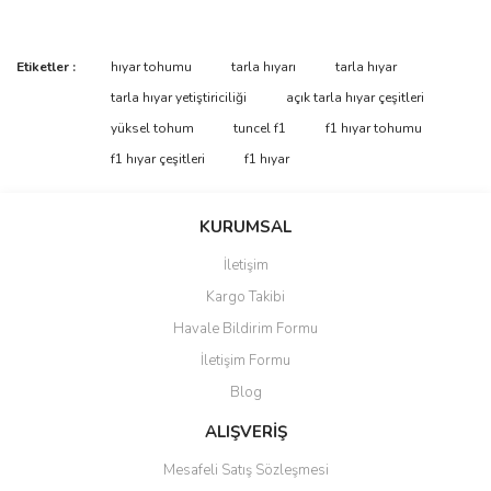
Etiketler :
hıyar tohumu
tarla hıyarı
tarla hıyar
tarla hıyar yetiştiriciliği
açık tarla hıyar çeşitleri
yüksel tohum
tuncel f1
f1 hıyar tohumu
f1 hıyar çeşitleri
f1 hıyar
KURUMSAL
İletişim
Kargo Takibi
Havale Bildirim Formu
İletişim Formu
Blog
ALIŞVERİŞ
Mesafeli Satış Sözleşmesi