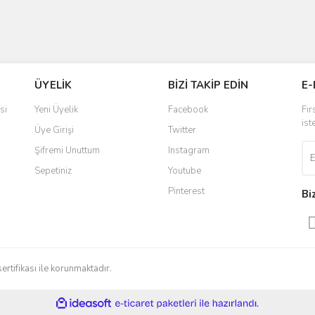
ÜYELİK
BİZİ TAKİP EDİN
E-
si
Yeni Üyelik
Facebook
Fır
ist
Üye Girişi
Twitter
Şifremi Unuttum
Instagram
Sepetiniz
Youtube
Pinterest
Bi
sertifikası ile korunmaktadır.
ile
ideasoft
e-