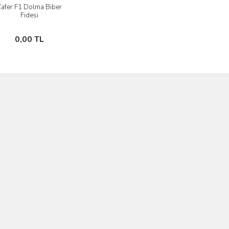
afer F1 Dolma Biber
İncele
Fidesi
Stokta Yok
0,00 TL