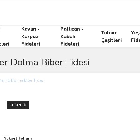
i
Kavun -
Patlıcan -
Tohum
Yeşi
Karpuz
Kabak
Çeşitleri
Fid
tleri
Fideleri
Fideleri
er Dolma Biber Fidesi
Tükendi
Yüksel Tohum