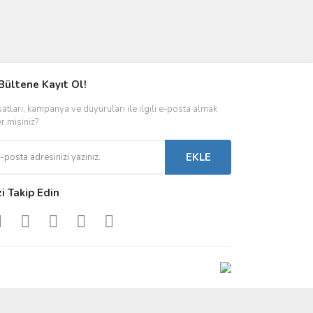
Bültene Kayıt Ol!
satları, kampanya ve duyuruları ile ilgili e-posta almak
er misiniz?
EKLE
zi Takip Edin