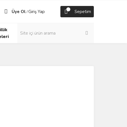
Üye Ol
Giriş Yap
Sepetim
/
llik
eleri