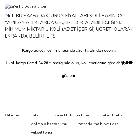
Not: BU SAYFADAKİ ÜRÜN FİYATLARI KOLİ BAZINDA
YAPILAN ALIMLARDA GEÇERLİDİR. ALABİLECEĞİNİZ
MİNİMUM MİKTAR 1 KOLİ (ADET İÇERİĞİ) ÜCRETİ OLARAK
EKRANDA BELİRTİLİR.
Kargo ücreti; teslim sırasında alıcı tarafından ödenir.
1 koli kargo ücreti 24-28 tl aralığında olup, koli ebatlarına göre değişiklik
gösterir.
Etiketler :
zafer f1
zafer f1 dolma biber
zafer f1 biber
dolma biber tohumu
zafer dolma biber fidesi
yüksel tohum