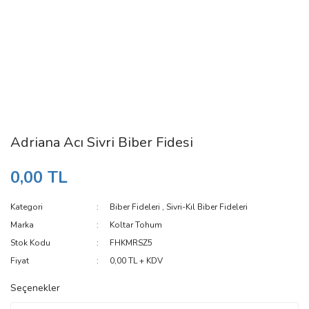
Adriana Acı Sivri Biber Fidesi
0,00 TL
Kategori
Biber Fideleri
,
Sivri-Kıl Biber Fideleri
Marka
Koltar Tohum
Stok Kodu
FHKMRSZ5
Fiyat
0,00 TL + KDV
Seçenekler