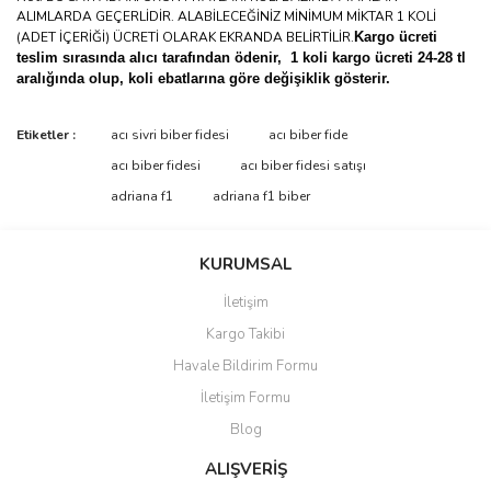
ALIMLARDA GEÇERLİDİR. ALABİLECEĞİNİZ MİNİMUM MİKTAR 1 KOLİ
(ADET İÇERİĞİ) ÜCRETİ OLARAK EKRANDA BELİRTİLİR.
Kargo ücreti
teslim sırasında alıcı tarafından ödenir, 1 koli kargo ücreti 24-28 tl
aralığında olup, koli ebatlarına göre değişiklik gösterir.
Etiketler :
acı sivri biber fidesi
acı biber fide
acı biber fidesi
acı biber fidesi satışı
adriana f1
adriana f1 biber
KURUMSAL
İletişim
Kargo Takibi
Havale Bildirim Formu
İletişim Formu
Blog
ALIŞVERİŞ