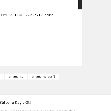
ET İÇERİĞİ) ÜCRETİ OLARAK EKRANDA
anamur f1
anamur karası f1
Bültene Kayıt Ol!