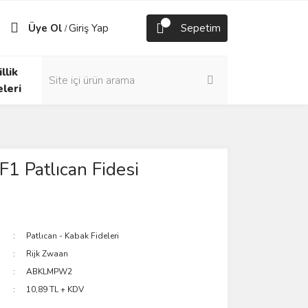
Üye Ol
Giriş Yap
Sepetim
/
llik
eleri
1 Patlıcan Fidesi
Patlıcan - Kabak Fideleri
Rijk Zwaan
ABKLMPW2
10,89 TL + KDV