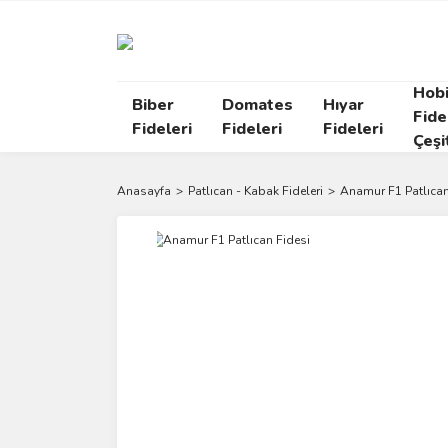
Hob
Biber
Domates
Hıyar
Fide
Fideleri
Fideleri
Fideleri
Çeşi
Anasayfa
Patlıcan - Kabak Fideleri
Anamur F1 Patlıcan
Yeni