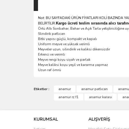
Not: BU SAYFADAKİ ÜRÜN FİYATLARI KOLİ BAZINDA YA
BELİRTİLİR.
Kargo ücreti teslim sırasında alıcı tarafı
Örtü Altı Sonbahar, Bahar ve Açık Tarla yetiştiriciliğine u
Slindirik patlıcan
Bitki yapısı güçlü, kompakt ve kapalı
Uniform meyve ve yüksek verimli
Meyveler uzun, silindirik ve kaliksi dikensizdir
Erkenci ve verimli
Meyve rengi koyu siyah ve parlak
Meyve kaliksi koyu yeşil ve kararma yapmaz
Uzun raf ömrü
Etiketler :
anamur
anamur patlıcan
anamur
anamur rz f1
anamur karası
anam
KURUMSAL
ALIŞVERİŞ