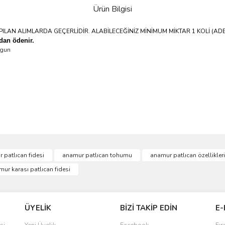
Ürün Bilgisi
PILAN ALIMLARDA GEÇERLİDİR. ALABİLECEĞİNİZ MİNİMUM MİKTAR 1 KOLİ (AD
ndan ödenir.
ygun
 patlıcan fidesi
anamur patlıcan tohumu
anamur patlıcan özellikleri
ur karası patlıcan fidesi
ÜYELİK
BİZİ TAKİP EDİN
E-