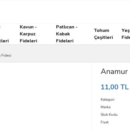
i
Kavun -
Patlıcan -
Tohum
Yeşi
Karpuz
Kabak
Çeşitleri
Fid
tleri
Fideleri
Fideleri
 Fidesi
Anamur F
11,00 TL
Kategori
Marka
Stok Kodu
Fiyat