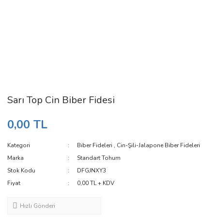
Sarı Top Cin Biber Fidesi
0,00 TL
Kategori
Biber Fideleri
,
Cin-Şili-Jalapone Biber Fideleri
Marka
Standart Tohum
Stok Kodu
DFGJNXY3
Fiyat
0,00 TL + KDV
Hızlı Gönderi