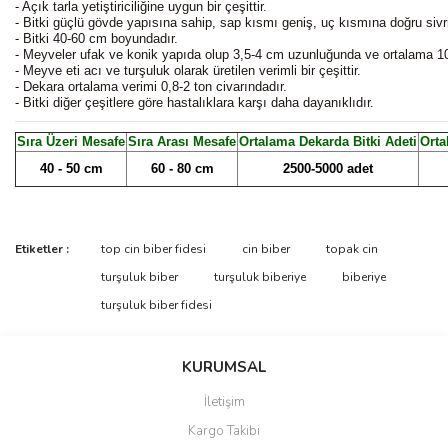
- Açık tarla yetiştiriciliğine uygun bir çeşittir.
- Bitki güçlü gövde yapısına sahip, sap kısmı geniş, uç kısmına doğru sivrile
- Bitki 40-60 cm boyundadır.
- Meyveler ufak ve konik yapıda olup 3,5-4 cm uzunluğunda ve ortalama 10-
- Meyve eti acı ve turşuluk olarak üretilen verimli bir çeşittir.
- Dekara ortalama verimi 0,8-2 ton civarındadır.
- Bitki diğer çeşitlere göre hastalıklara karşı daha dayanıklıdır.
Sıra Üzeri Mesafe
Sıra Arası Mesafe
Ortalama Dekarda Bitki Adeti
Orta
40 - 50 cm
60 - 80 cm
2500-5000
adet
Etiketler :
top cin biber fidesi
cin biber
topak cin
turşuluk biber
turşuluk biberiye
biberiye
turşuluk biber fidesi
KURUMSAL
İletişim
Kargo Takibi