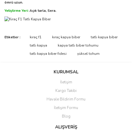
ömrü uzun.
Yetiştirme Yeri:
Açık tarla, Sera.
Etiketler :
kıraç f1
kıraç kapya biber
tatlı kapya biber
tatlı kapya
kapya tatlı biber tohumu
tatlı kapya biber fidesi
yüksel tohum
KURUMSAL
İletişim
Kargo Takibi
Havale Bildirim Formu
İletişim Formu
Blog
ALIŞVERİŞ