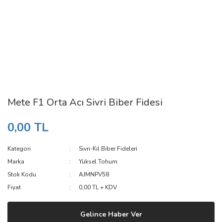
Mete F1 Orta Acı Sivri Biber Fidesi
0,00 TL
Kategori
Sivri-Kıl Biber Fideleri
Marka
Yüksel Tohum
Stok Kodu
AJMNPV58
Fiyat
0,00 TL + KDV
Gelince Haber Ver