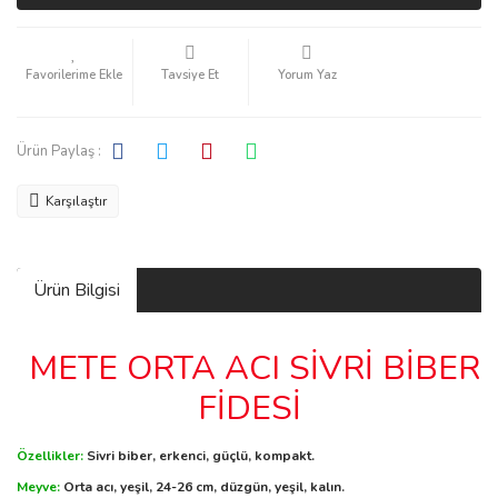
Tavsiye Et
Yorum Yaz
Ürün Paylaş :
Karşılaştır
Ürün Bilgisi
METE ORTA ACI SİVRİ BİBER
FİDESİ
Özellikler:
Sivri biber, erkenci, güçlü, kompakt.
Meyve:
Orta acı, yeşil, 24-26 cm, düzgün, yeşil, kalın.