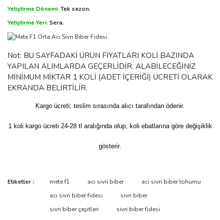
Yetiştirme Dönemi:
Tek sezon.
Yetiştirme Yeri:
Sera.
Not: BU SAYFADAKİ ÜRÜN FİYATLARI KOLİ BAZINDA
YAPILAN ALIMLARDA GEÇERLİDİR. ALABİLECEĞİNİZ
MİNİMUM MİKTAR 1 KOLİ (ADET İÇERİĞİ) ÜCRETİ OLARAK
EKRANDA BELİRTİLİR.
Kargo ücreti; teslim sırasında alıcı tarafından ödenir.
1 koli kargo ücreti 24-28 tl aralığında olup, koli ebatlarına göre değişiklik
gösterir.
Etiketler :
mete f1
acı sivri biber
acı sivri biber tohumu
acı sivri biber fidesi
sivri biber
sivri biber çeşitleri
sivri biber fidesi