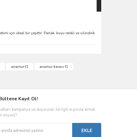
imi için ideal bir çeşittir. Parlak, koyu renkli ve silindirik
anamur f1
anamur karası f1
Bültene Kayıt Ol!
satları, kampanya ve duyuruları ile ilgili e-posta almak
er misiniz?
EKLE