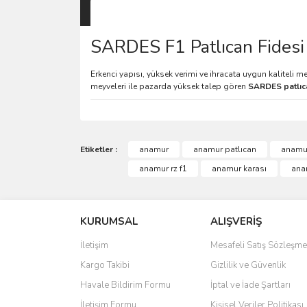
SARDES F1 Patlıcan Fidesi 
Erkenci yapısı, yüksek verimi ve ihracata uygun kaliteli 
meyveleri ile pazarda yüksek talep gören
SARDES patlıca
Etiketler :
anamur
anamur patlıcan
anamur
anamur rz f1
anamur karası
anam
KURUMSAL
ALIŞVERİŞ
İletişim
Mesafeli Satış Sözleşme
Kargo Takibi
Gizlilik ve Güvenlik
Havale Bildirim Formu
İptal ve İade Şartları
İletişim Formu
Kişisel Veriler Politikası