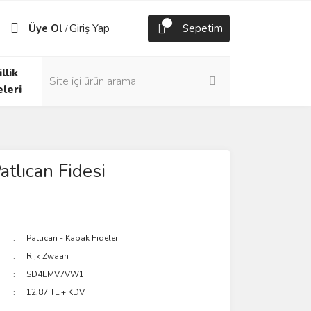
Üye Ol
Giriş Yap
Sepetim
/
llik
eleri
atlıcan Fidesi
Patlıcan - Kabak Fideleri
Rijk Zwaan
SD4EMV7VW1
12,87 TL + KDV