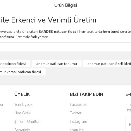
Ürün Bilgisi
ile Erkenci ve Verimli Üretim
meyve yapısıyla öne çıkan
SARDES patlıcan fidesi
, hem açık tarla hem tünel sera üret
n fidesi
, üretimde fark yaratır.
 patlıcan fidesi
anamur patlıcan tohumu
anamur patlıcan özellikleri
ur karası patlıcan fidesi
ÜYELİK
BİZİ TAKİP EDİN
E-
si
Yeni Üyelik
Facebook
Fır
ist
Üye Girişi
Twitter
Şifremi Unuttum
Instagram
Sepetiniz
Youtube