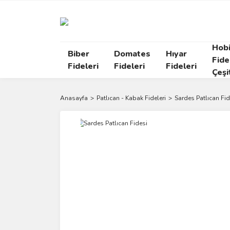
Hob
Biber
Domates
Hıyar
Fide
Fideleri
Fideleri
Fideleri
Çeşi
Anasayfa
Patlıcan - Kabak Fideleri
Sardes Patlıcan Fid
Yeni