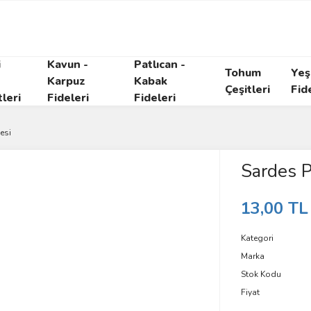
i
Kavun -
Patlıcan -
Tohum
Yeşi
Karpuz
Kabak
Çeşitleri
Fid
tleri
Fideleri
Fideleri
esi
Sardes P
13,00 TL
Kategori
Marka
Stok Kodu
Fiyat